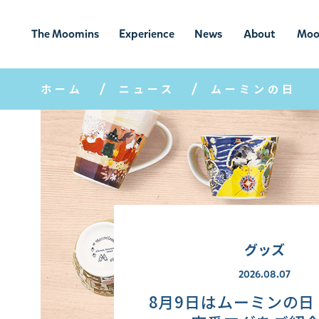
The Moomins
Experience
News
About
Moo
ムーミンの
ムーミンの世
ニュ
ムーミン
ム
世界
界を楽しむ
ース
について
ホーム
ニュース
ムーミンの日
グッズ
2026.08.07
8月9日はムーミンの日