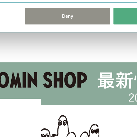
【かまわぬコラボ】表情をめくって楽し
む「てぬぐい帳」【MOOMIN SHOP 楽
Deny
天市場店】