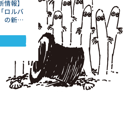
新情報】
「ロルバ
L」の新作