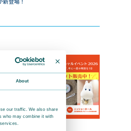
が新登場！
About
se our traffic. We also share
ers who may combine it with
 services.
2026.08.03