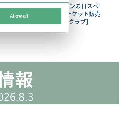
8月9日（日）開催！ムーミンの日スペ
シャルイベント2026 電子チケット販売
Allow all
中♪【ムーミン公式ファンクラブ】