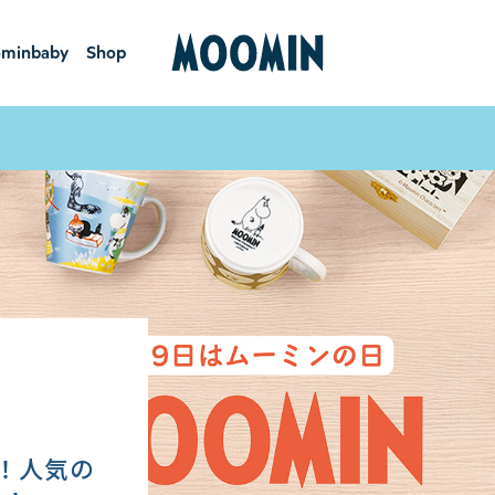
minbaby
Shop
ーミンベ
ショ
ビー
ップ
！人気の