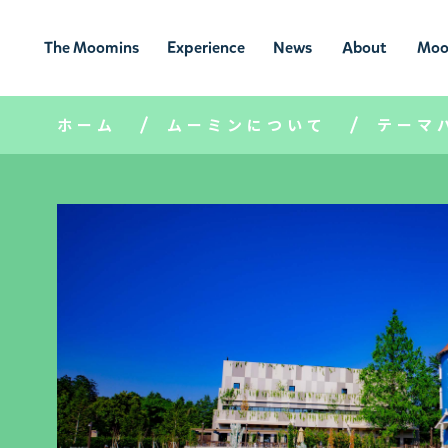
The Moomins
Experience
News
About
Moo
ムーミンの
ムーミンの世
ニュ
ムーミン
ム
世界
界を楽しむ
ース
について
ホーム
ムーミンについて
テーマ