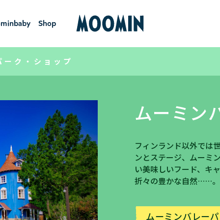
minbaby
Shop
ーミンベ
ショ
ビー
ップ
パーク・ショップ
ムーミン
フィンランド以外では
ンとステージ、ムーミ
い美味しいフード、キ
折々の豊かな自然……
ムーミンバレーパ