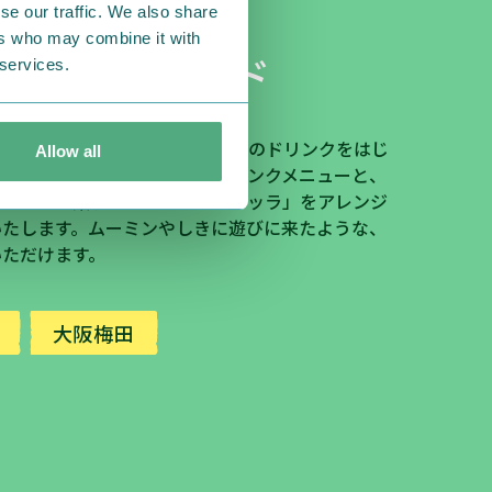
se our traffic. We also share
ers who may combine it with
カフェ スタンド
 services.
しめるカフェスタンド。
店舗限定のドリンクをはじ
Allow all
クターをイメージした豊富なドリンクメニューと
、
れているお菓子「ラスキアイスプッラ」
をアレンジ
いたします。
ムーミンやしきに遊びに来たような、
いただけます。
大阪梅田