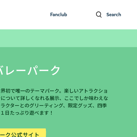
Fanclub
Search
ファンクラブ
検索
バレーパーク
世界初で唯一のテーマパーク。楽しいアトラクショ
ンについて詳しくなれる展示、ここでしか味わえな
ャラクターとのグリーティング、限定グッズ、四季
。１日たっぷり遊べます！
ーク公式サイト