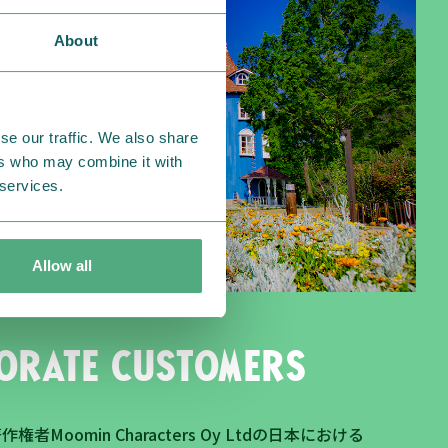
About
se our traffic. We also share
ers who may combine it with
 services.
Allow all
orate customers
著作権者
Moomin Characters Oy Ltd
の日本における