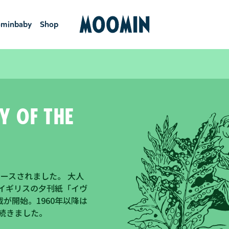
minbaby
Shop
ーミンベ
ショ
ビー
ップ
y of the
ースされました。 大人
、イギリスの夕刊紙「イヴ
が開始。1960年以降は
で続きました。