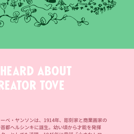
 heard about
reator Tove
ーベ・ヤンソンは、1914年、彫刻家と商業画家の
の首都ヘルシンキに誕生。幼い頃から才能を発揮