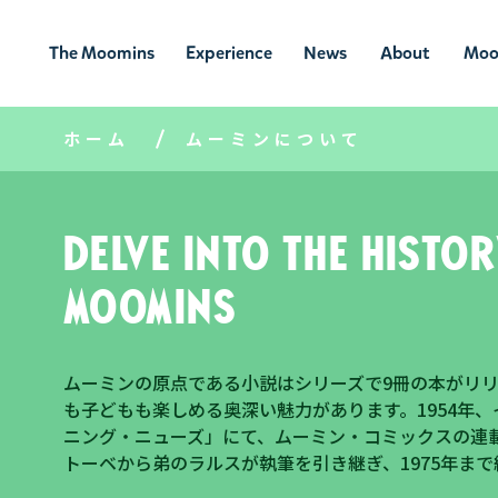
The Moomins
Experience
News
About
Moo
ムーミンの
ムーミンの世
ニュ
ムーミン
ム
世界
界を楽しむ
ース
について
ホーム
ムーミンについて
About
Delve into the histor
Moomins
ムーミンの原点である小説はシリーズで9冊の本がリリ
も子どもも楽しめる奥深い魅力があります。1954年
ニング・ニューズ」にて、ムーミン・コミックスの連載
トーベから弟のラルスが執筆を引き継ぎ、1975年ま