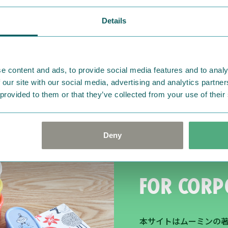
Details
ーミンショップ、通販ア
あります。公式サイトで
e content and ads, to provide social media features and to analy
 our site with our social media, advertising and analytics partn
 provided to them or that they’ve collected from your use of their
Deny
For corp
本サイトはムーミンの