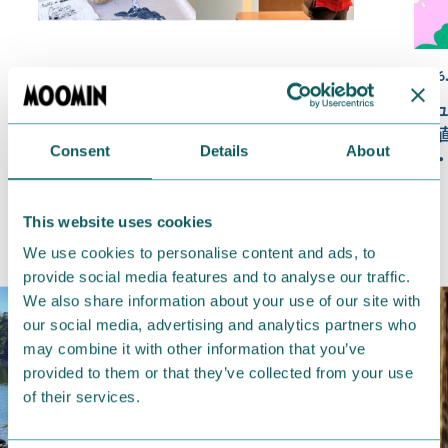
2026.06.26
2026.
（227）ムーミンが好き【フィンラン
ニ
ドムーミン便り】
（
Consent
Details
About
ブ
ト
This website uses cookies
We use cookies to personalise content and ads, to
provide social media features and to analyse our traffic.
We also share information about your use of our site with
our social media, advertising and analytics partners who
may combine it with other information that you’ve
provided to them or that they’ve collected from your use
of their services.