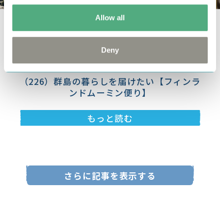
Allow all
ブログ
Deny
2026.05.22
（226）群島の暮らしを届けたい【フィンラ
ンドムーミン便り】
もっと読む
さらに記事を表示する