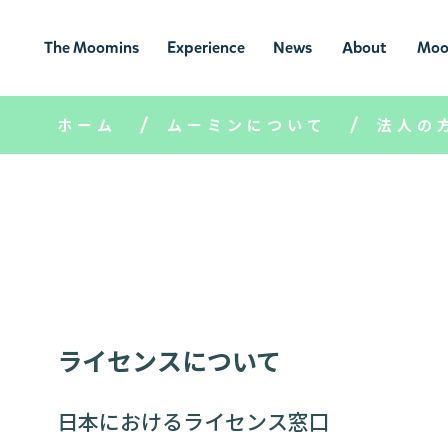
The Moomins
Experience
News
About
Moo
ムーミンの
ムーミンの世
ニュ
ムーミン
ム
世界
界を楽しむ
ース
について
ホーム
ムーミンについて
法人の
ライセンスについて
日本におけるライセンス窓口