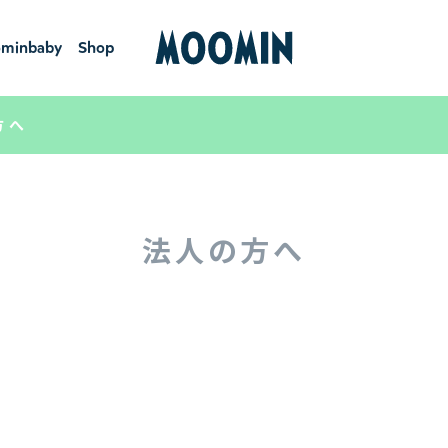
minbaby
Shop
ーミンベ
ショ
ビー
ップ
方へ
法人の方へ