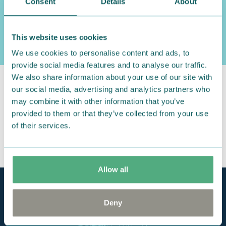
Consent
Details
About
ですが、ムーミンママのパンケーキを美味しそうに食
べ、みんなの願いをかなえてくれる、優しい一面もあ
ります。
This website uses cookies
We use cookies to personalise content and ads, to
provide social media features and to analyse our traffic.
We also share information about your use of our site with
our social media, advertising and analytics partners who
may combine it with other information that you’ve
provided to them or that they’ve collected from your use
of their services.
Allow all
Deny