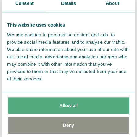
Consent
Details
About
行ってみてのお楽しみといえば、ご来場プレゼントの
イベント特製オリジナル缶バッジ。柄は日替りの全
7
This website uses cookies
種、先着
1,000
名さまへのプレゼントなのですが、初日
We use cookies to personalise content and ads, to
にはなんと開場から1時間ほどで配布終了になってしま
provide social media features and to analyse our traffic.
ったとか。ご来場の際にその日の分がなくなっていた
We also share information about your use of our site with
our social media, advertising and analytics partners who
らどうぞご容赦ください。
may combine it with other information that you’ve
provided to them or that they’ve collected from your use
of their services.
Allow all
Deny