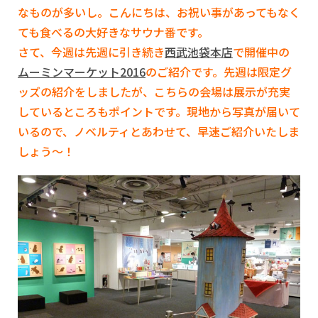
なものが多いし。こんにちは、お祝い事があってもなく
ても食べるの大好きなサウナ番です。
さて、今週は先週に引き続き
西武池袋本店
で開催中の
ムーミンマーケット2016
のご紹介です。先週は限定グ
ッズの紹介をしましたが、こちらの会場は展示が充実
しているところもポイントです。現地から写真が届いて
いるので、ノベルティとあわせて、早速ご紹介いたしま
しょう～！