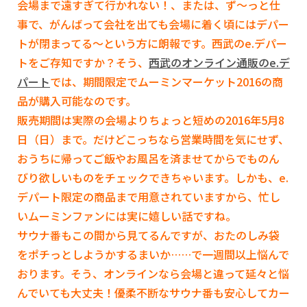
会場まで遠すぎて行かれない！、または、ず～っと仕
事で、がんばって会社を出ても会場に着く頃にはデパー
トが閉まってる～という方に朗報です。西武のe.デパー
トをご存知ですか？そう、
西武のオンライン通販のe.デ
パート
では、期間限定でムーミンマーケット2016の商
品が購入可能なのです。
販売期間は実際の会場よりちょっと短めの2016年5月8
日（日）まで。だけどこっちなら営業時間を気にせず、
おうちに帰ってご飯やお風呂を済ませてからでものん
びり欲しいものをチェックできちゃいます。
しかも、e.
デパート限定の商品まで用意されていますから、忙し
いムーミンファンには実に嬉しい話ですね。
サウナ番もこの間から見てるんですが、おたのしみ袋
をポチっとしようかするまいか……で一週間以上悩んで
おります。そう、オンラインなら会場と違って延々と悩
んでいても大丈夫！優柔不断なサウナ番も安心してカー