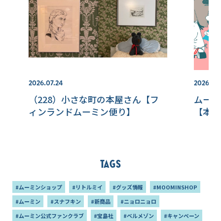
2026.07.24
2026.07.
（228）小さな町の本屋さん【フ
ムーミ
ィンランドムーミン便り】
【本国
Tags
#ムーミンショップ
#リトルミイ
#グッズ情報
#MOOMINSHOP
#ムーミン
#スナフキン
#新商品
#ニョロニョロ
#ムーミン公式ファンクラブ
#宝島社
#ベルメゾン
#キャンペーン