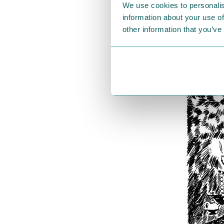
もっと難しい
We use cookies to personalis
information about your use of
ったものを挙
other information that you’ve