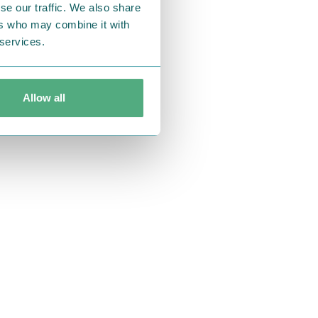
がツリーに飾
se our traffic. We also share
ers who may combine it with
 services.
Allow all