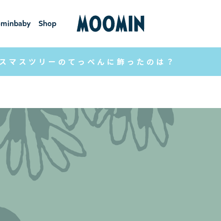
minbaby
Shop
ーミンベ
ショ
ビー
ップ
スマスツリーのてっぺんに飾ったのは？