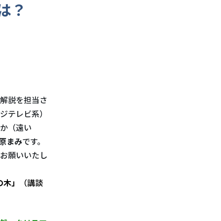
は？
解説を担当さ
ジテレビ系）
うか（遠い
原まみ
です。
お願いいたし
の木」
（講談