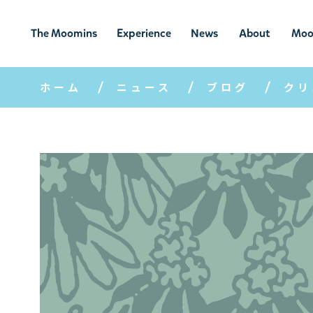
The Moomins
Experience
News
About
Moo
ムーミンの
ムーミンの世
ニュ
ムーミン
ム
世界
界を楽しむ
ース
について
ホーム
ニュース
ブログ
クリ