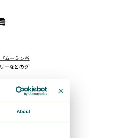
『ムーミン谷
リー
などのグ
回ですし、ク
About
と昔にムーミ