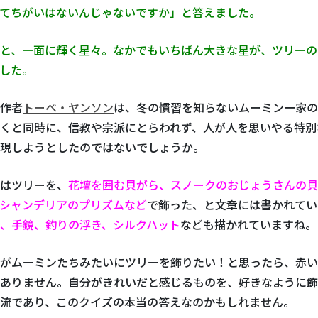
てちがいはないんじゃないですか」と答えました。
と、一面に輝く星々。なかでもいちばん大きな星が、ツリーの
した。
作者
トーベ・ヤンソン
は、冬の慣習を知らないムーミン一家の
くと同時に、信教や宗派にとらわれず、人が人を思いやる特別
現しようとしたのではないでしょうか。
はツリーを、
花壇を囲む貝がら、スノークのおじょうさんの貝
シャンデリアのプリズムなど
で飾った、と文章には書かれてい
、手鏡、釣りの浮き、シルクハット
なども描かれていますね。
がムーミンたちみたいにツリーを飾りたい！と思ったら、赤い
ありません。自分がきれいだと感じるものを、好きなように飾
流であり、このクイズの本当の答えなのかもしれません。