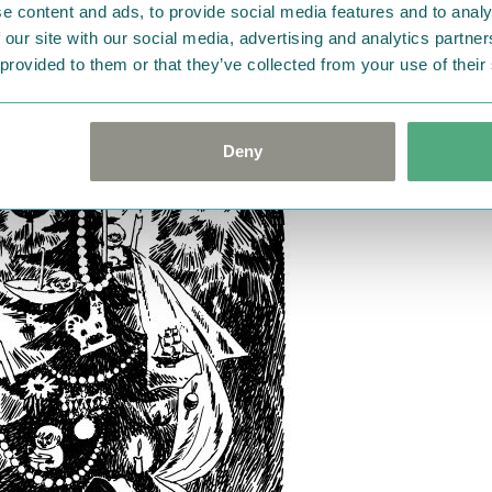
問題じゃないとつまらない！という方は、
ほかに
ムーミンたち
e content and ads, to provide social media features and to analy
 our site with our social media, advertising and analytics partn
げてみてください
（答えは後ほど）。
 provided to them or that they’ve collected from your use of their
Deny