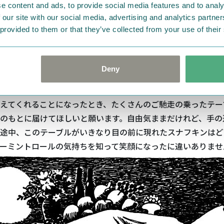
e content and ads, to provide social media features and to analy
抱きしめあうことができなくても、遠く離れていても、心の距
 our site with our social media, advertising and analytics partn
と近づけることができると思うのです。
 provided to them or that they’ve collected from your use of their
語の多くは、離ればなれの者たちが思い合い、やがて喜びの再
お話ともいえます。いくつか例を挙げてご紹介しましょう。
Deny
の大パーティー」
としてご紹介した
『たのしいムーミン一家』
に出てしまってしょんぼりしていたムーミントロールは、
飛行
えてくれることになったとき、たくさんのご馳走の乗ったテー
のもとに届けてほしいと願います。自由気ままだけれど、手の
途中、このテーブルがいきなり目の前に現れたスナフキンはど
ーミントロールの気持ちを知って笑顔になったに違いありませ