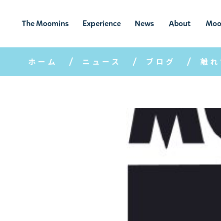
The Moomins
Experience
News
About
Moo
ムーミンの
ムーミンの世
ニュ
ムーミン
ム
世界
界を楽しむ
ース
について
ホーム
ニュース
ブログ
離れ