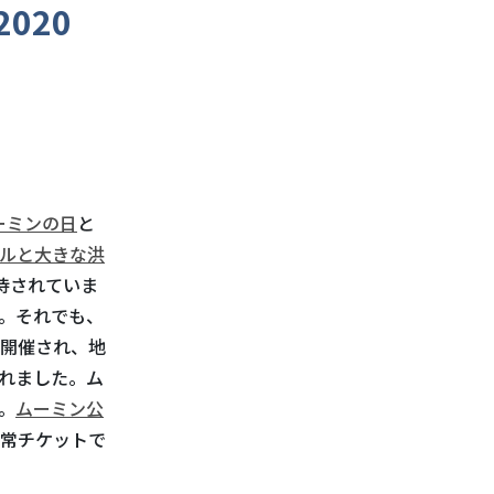
020
ーミンの日
と
ルと大きな洪
待されていま
。それでも、
開催され、地
れました。ム
。
ムーミン公
常チケットで