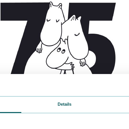
Details
5周年のロゴマーク、
ムーミンパパ
と
ムーミンママ
、
ムーミント
ハグし合っています。ソーシャルディスタンスの真逆をいくポ