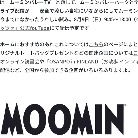
は
「ムーミンバレーTV」
と題して、ムーミンバレーパークと
ライブ配信
が！ 安全で涼しい自宅にいながらにしてムーミン
今までになかったうれしい試み。8月9日（日）9:45～18:00
ッツァ」公式YouTube
にて配信予定です。
ホームにおすすめのあれこれについては
こちら
のページにまと
リジナルトートバッグプレゼントなどの関連企画については
こ
オンライン読書会
や
「OSANPO in FINLAND（お散歩 イン 
配信など、全国から参加できる企画がいろいろありますよ。