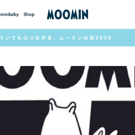
minbaby
Shop
ーミンベ
ショ
ビー
ップ
ていても心つながる、ムーミンの日2020