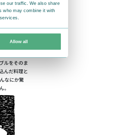
se our traffic. We also share
離はこの絵の
ers who may combine it with
 services.
会／出会いを
Allow all
の一場面。
ス
おに
がみんな
ブルをそのま
込んだ料理と
んなにか驚
ん。