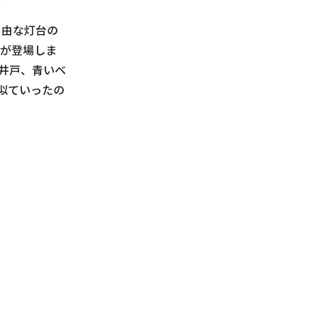
自由な灯台の
が登場しま
井戸、青いベ
似ていったの