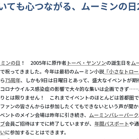
いても心つながる、ムーミンの日2
ーミンの日
！ 2005年に原作者
トーベ・ヤンソン
の誕生日を
ム
で祝ってきました。今年は最初のムーミン小説
『小さなトロー
ら
75周年
、しかも9日は日曜日とあって、盛大なイベントが期
コロナウイルス感染症の影響で大々的な集いは企画できず……
りとは限りません！ これまでイベントのほとんどは首都圏で
ファンの皆さんからは参加したくてもできないという声が聞か
ベントのメイン会場は昨年に引き続き、
ムーミンバレーパーク
ブ
会員ご招待はすでに終了していますが、
年間パスポート
や通
い
に参加することはできます。