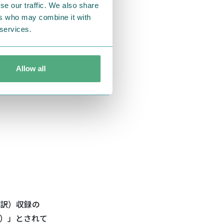
se our traffic. We also share
ers who may combine it with
 services.
Allow all
訳）収録の
）」とされて