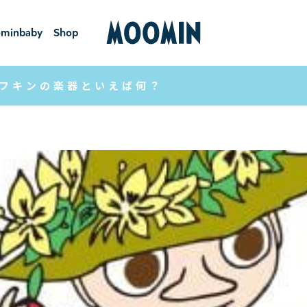
minbaby
Shop
ーミンベ
ショ
ビー
ップ
フキンの楽器といえば何？