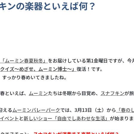
キンの楽器といえば何？
「ムーミン春夏秋冬」
をお届けしている第1金曜日ですが、今
クイズ～めざせ、ムーミン博士～」
復活！です。
、すっかり春めいてきましたね。
春といえば、
ムーミン
たちは冬眠から目覚め、
スナフキン
が旅
迎える
ムーミンバレーパーク
では、3月13日（土）から
「春の
イベント
と
新しいショー「自由でしあわせな生活」
が始まりま