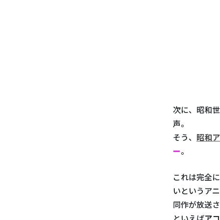
次に、昭和世
声。
そう、
昭和ア
ー
。
これは完全に
いというアニ
同作が放送さ
といえば
アコ