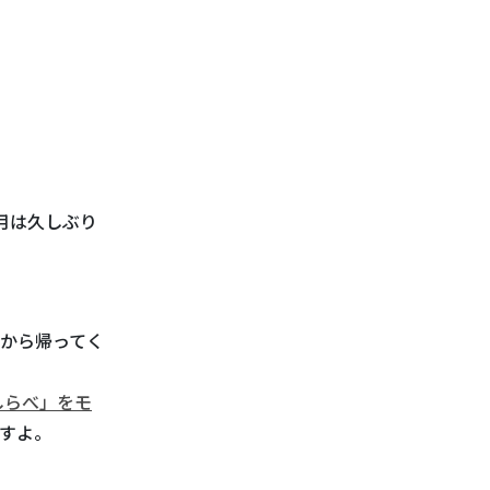
月は久しぶり
から帰ってく
しらべ」をモ
すよ。