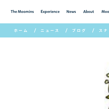
The Moomins
Experience
News
About
Moo
ムーミンの
ムーミンの世
ニュ
ムーミン
ム
世界
界を楽しむ
ース
について
ホーム
ニュース
ブログ
スナ