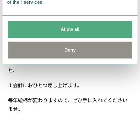
of their services.
Allow all
Deny
￥2,500（税別）以上ご利用で、ムーミン公式ファンク
ラブの会員証（もしくは住民票）をご提示いただく
と、
１会計におひとつ差し上げます。
毎年絵柄が変わりますので、ぜひ手に入れてください
ませ。