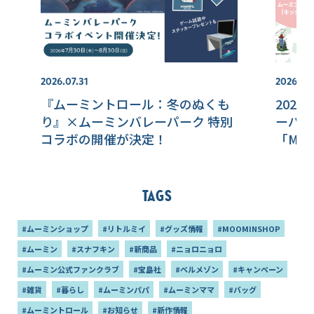
2026.07.31
2026.08
『ムーミントロール：冬のぬくも
202
り』×ムーミンバレーパーク 特別
ーパー
コラボの開催が決定！
「MOO
ンカフ
ーが登
Tags
#ムーミンショップ
#リトルミイ
#グッズ情報
#MOOMINSHOP
#ムーミン
#スナフキン
#新商品
#ニョロニョロ
#ムーミン公式ファンクラブ
#宝島社
#ベルメゾン
#キャンペーン
#雑貨
#暮らし
#ムーミンパパ
#ムーミンママ
#バッグ
#ムーミントロール
#お知らせ
#新作情報