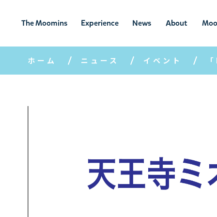
The Moomins
Experience
News
About
Moo
ムーミンの
ムーミンの世
ニュ
ムーミン
ム
世界
界を楽しむ
ース
について
ホーム
ニュース
イベント
「