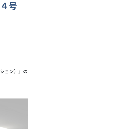
」４号
ディション）」の