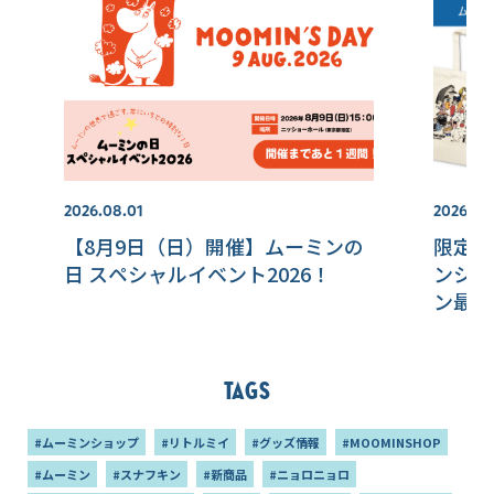
2026.08.01
2026.07.
【8月9日（日）開催】ムーミンの
限定ア
日 スペシャルイベント2026！
ンショ
ン最新
Tags
#ムーミンショップ
#リトルミイ
#グッズ情報
#MOOMINSHOP
#ムーミン
#スナフキン
#新商品
#ニョロニョロ