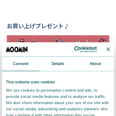
お買い上げプレゼント♪
Consent
Details
About
This website uses cookies
We use cookies to personalise content and ads, to
provide social media features and to analyse our traffic.
We also share information about your use of our site with
our social media, advertising and analytics partners who
期間中、1レシートで税込1,000 円以上
お買い上げのお
may combine it with other information that you’ve