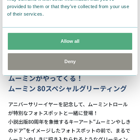
客様に
provided to them or that they’ve collected from your use
of their services.
ポストカード をプレゼント 。
※なくなり次第終了となります。
Allow all
※おひとり様
1
日
1
回限りとさせていただきます。※画
像はイメージです。
Deny
ムーミンがやってくる！
ムーミン 80
スペシャルグリーティング
アニバーサリーイヤーを記念して、ムーミントロール
が特別なフォトスポットと一緒に登場！
小説出版80周年を象徴するキーアート“ムーミンやしき
のドア”をイメージしたフォトスポットの前で、まるで
ムーミンやしきに招き入れられるようなグリーティン