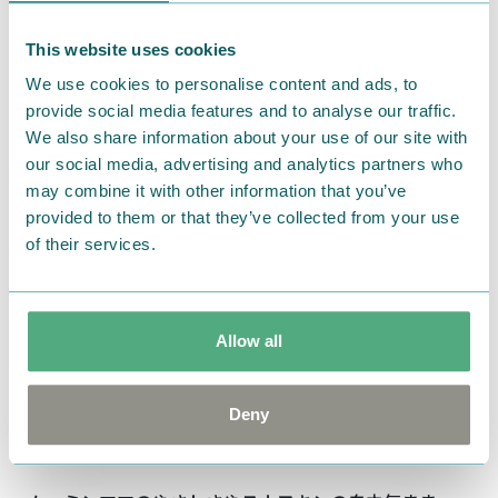
This website uses cookies
We use cookies to personalise content and ads, to
とっておきの夜のごちそう“フローラルバレー ディナ
provide social media features and to analyse our traffic.
ー“
We also share information about your use of our site with
our social media, advertising and analytics partners who
ディナータイム 17時～21時
may combine it with other information that you’ve
夜は「ムーミンカフェ フローラルバレー」が⼼をこめ
provided to them or that they’ve collected from your use
てお届けする、静かで落ち着いたディナータイム。
of their services.
昼間のにぎやかさとは少し違うゆったりとした時間が
流れる店内で、花々に囲まれながら温もりに満ちたディ
Allow all
ナーコースをお楽しみいただけます。
お料理はお好きな組み合わせを選べるプリフィクスス
Deny
タイル。