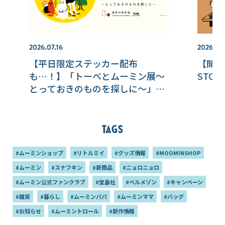
2026.07.16
2026.07.
【平日限定ステッカー配布
【開催
も…！】「トーベとムーミン展～
STO
とっておきのものを探しに～」福
岡市美術館にて好評開催中！
Tags
#ムーミンショップ
#リトルミイ
#グッズ情報
#MOOMINSHOP
#ムーミン
#スナフキン
#新商品
#ニョロニョロ
#ムーミン公式ファンクラブ
#宝島社
#ベルメゾン
#キャンペーン
#雑貨
#暮らし
#ムーミンパパ
#ムーミンママ
#バッグ
#お知らせ
#ムーミントロール
#新作情報