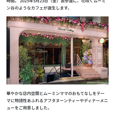
時間。 2025年5⽉23⽇（⾦）表参道に、花咲くムーミ
ン⾕のようなカフェが誕⽣します。
華やかな店内空間とムーミンママのおもてなしをテー
マに物語性あふれるアフタヌーンティーやディナーメニ
ューをご用意しました。