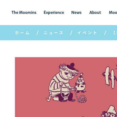
The Moomins
Experience
News
About
Moo
ムーミンの
ムーミンの世
ニュ
ムーミン
ム
世界
界を楽しむ
ース
について
ホーム
ニュース
イベント
【