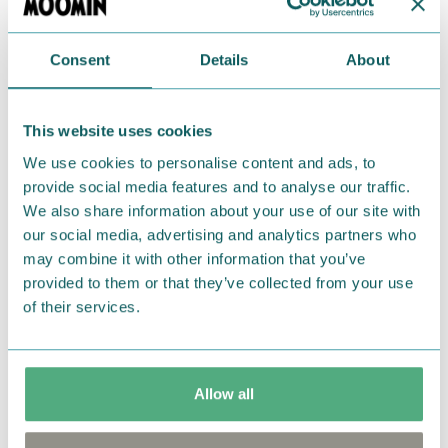
Related articles
Consent
Details
About
This website uses cookies
We use cookies to personalise content and ads, to
provide social media features and to analyse our traffic.
We also share information about your use of our site with
our social media, advertising and analytics partners who
may combine it with other information that you’ve
2026.08.07
2026.08
provided to them or that they’ve collected from your use
韓国初！ムーミンのポップアップ
「MOO
of their services.
ストアが8月7日（金）、新世界百
EDI
貨店・江南店にオープン
店２周
Allow all
Tags