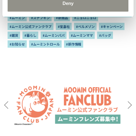
Deny
#ムーミンショップ
#リトルミイ
#グッズ情報
#MOOMINSHOP
#ムーミン
#スナフキン
#新商品
#ニョロニョロ
#ムーミン公式ファンクラブ
#宝島社
#ベルメゾン
#キャンペーン
#雑貨
#暮らし
#ムーミンパパ
#ムーミンママ
#バッグ
#お知らせ
#ムーミントロール
#新作情報