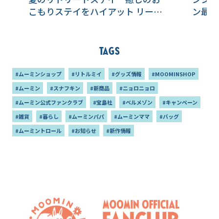
こもりステイをハイアット リージ
ン最新
ェンシー 東京ベイで体験！
Tags
#ムーミンショップ
#リトルミイ
#グッズ情報
#MOOMINSHOP
#ムーミン
#スナフキン
#新商品
#ニョロニョロ
#ムーミン公式ファンクラブ
#宝島社
#ベルメゾン
#キャンペーン
#雑貨
#暮らし
#ムーミンパパ
#ムーミンママ
#バッグ
#ムーミントロール
#お知らせ
#新作情報