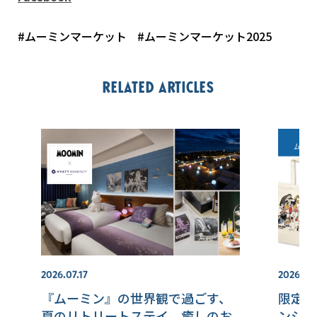
#ムーミンマーケット
#ムーミンマーケット2025
Related articles
2026.07.17
2026.07.
『ムーミン』の世界観で過ごす、
限定ア
夏のリトリートステイ 癒しのお
ンショ