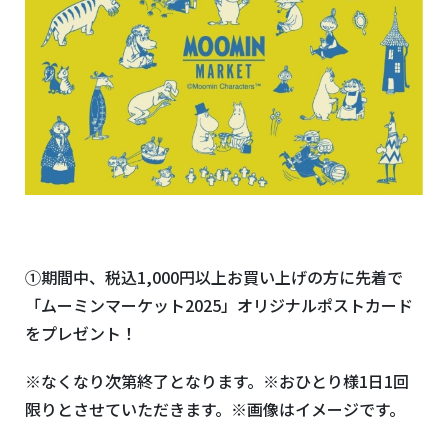
①期間中、税込
1,000
円以上お買い上げの方に先着で
「ムーミンマーケット
2025
」オリジナルポストカード
をプレゼント！
※なくなり次第終了となります。※おひとり様
1
日
1
回
限りとさせていただきます。※画像はイメージです。