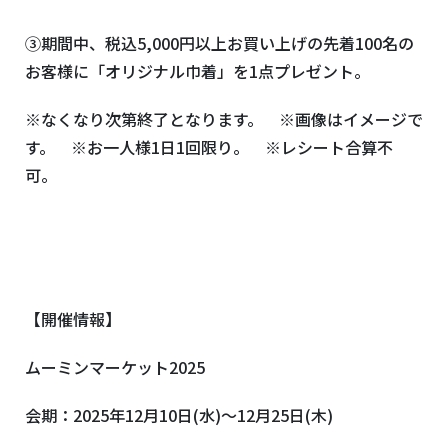
③期間中、税込
5,000
円以上お買い上げの先着
100
名の
お客様に「オリジナル巾着」を
1
点プレゼント。
※なくなり次第終了となります。 ※画像はイメージで
す。 ※お一人様
1
日
1
回限り。 ※レシート合算不
可。
【開催情報】
ムーミンマーケット
2025
会期：
2025
年
12
月
10
日
(
水
)
～
12
月
25
日
(
木
)