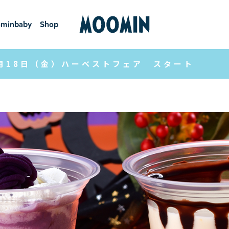
minbaby
Shop
ーミンベ
ショ
ビー
ップ
月18日（金）ハーベストフェア スタート