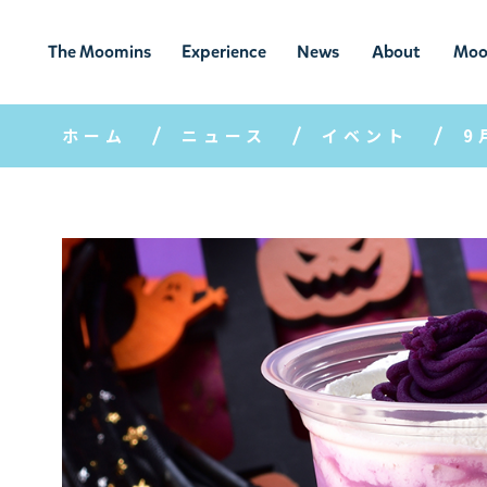
The Moomins
Experience
News
About
Moo
ムーミンの
ムーミンの世
ニュ
ムーミン
ム
世界
界を楽しむ
ース
について
ホーム
ニュース
イベント
9