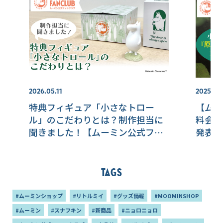
2026.05.11
2025.08
特典フィギュア「小さなトロー
【ムー
ル」のこだわりとは？制作担当に
料会員
聞きました！【ムーミン公式ファ
発表！
ンクラブ】
ア「小
Tags
#ムーミンショップ
#リトルミイ
#グッズ情報
#MOOMINSHOP
#ムーミン
#スナフキン
#新商品
#ニョロニョロ