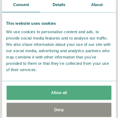
当選者数：各色1名様
Consent
Details
About
定価：13,200円（税込）
【発売元】荒川株式会社
This website uses cookies
We use cookies to personalise content and ads, to
【商品詳細はこちら】
provide social media features and to analyse our traffic.
arakawa ONLINE SHOP
We also share information about your use of our site with
our social media, advertising and analytics partners who
■応募期間
may combine it with other information that you’ve
provided to them or that they’ve collected from your use
2026年5月25日(月
)12:00
～
6月8日(
月
)12:00
of their services.
■応募資格
Allow all
・ムーミン公式ファンクラブ有料会員の方
※
ご利用状況の確認方法についてはこちら
Deny
＞＞ご登録はこちらから！ムーミン公式ファンク