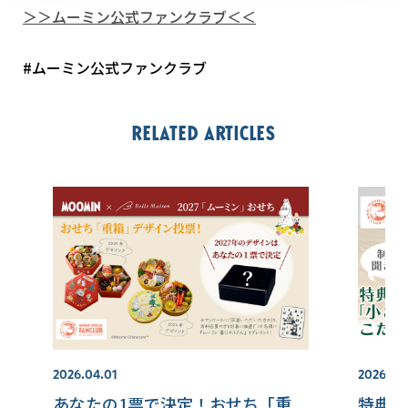
＞＞ムーミン公式ファンクラブ＜＜
#ムーミン公式ファンクラブ
Related articles
2026.04.01
2026.05.
あなたの1票で決定！おせち「重
特典フ