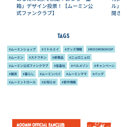
箱」デザイン投票！【ムーミン公
ル」の
式ファンクラブ】
聞きま
ンクラ
Tags
#ムーミンショップ
#リトルミイ
#グッズ情報
#MOOMINSHOP
#ムーミン
#スナフキン
#新商品
#ニョロニョロ
#ムーミン公式ファンクラブ
#宝島社
#ベルメゾン
#キャンペーン
#雑貨
#暮らし
#ムーミンパパ
#ムーミンママ
#バッグ
#ムーミントロール
#お知らせ
#新作情報