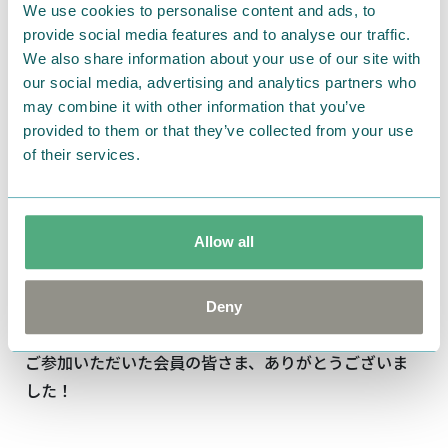
になるようブラッシュアップさせて仕上げる予定です。
We use cookies to personalise content and ads, to
provide social media features and to analyse our traffic.
We also share information about your use of our site with
今後のスケジュールについて
our social media, advertising and analytics partners who
may combine it with other information that you’ve
今年のおせちは、
8
月頃の販売
を予定しております。
provided to them or that they’ve collected from your use
また、日頃から応援してくださっている会員の皆さま
of their services.
には、一般販売に先駆けて「先行販売」のご案内をさ
せていただく予定です。
最終的にどのような姿で皆さまの前に登場するのか。
Allow all
皆さまの想いと私たちのこだわりが重なる特別な「お
Deny
せち」の発売を楽しみにお待ちください！
ご参加いただいた会員の皆さま、ありがとうございま
した！