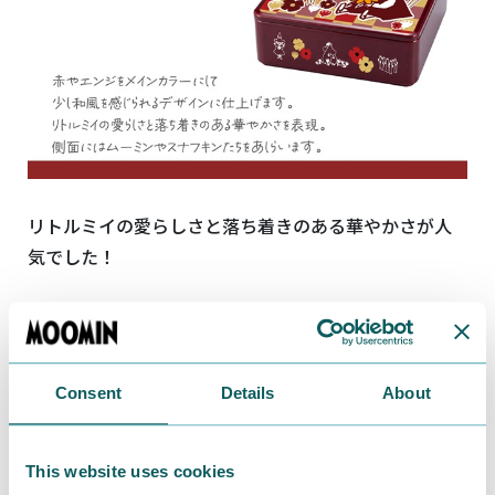
リトルミイの愛らしさと落ち着きのある華やかさが人
気でした！
皆さまの「声」を、最高のカタチに。
今回の投票では、フリーアンサー（自由回答）にもたく
Consent
Details
About
さんの貴重なご意見をいただきました。
ファンクラブの皆さまのお声を大切に受け止め「A： リ
トルミイ × 和モダン」のデザインと内容をより魅力的
This website uses cookies