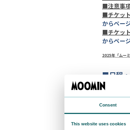
■注意事
■チケッ
からペー
■チケッ
からペー
2025年「ム
■日程・
日程：2026
会場：ニッシ
Consent
住所：東京都港
【当日のスケ
This website uses cookies