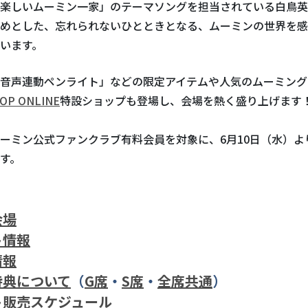
楽しいムーミン一家」のテーマソングを担当されている白鳥英
めとした、忘れられないひとときとなる、ムーミンの世界を感
います。
音声連動ペンライト」などの限定アイテムや人気のムーミング
OP ONLINE
特設ショップも登場し、会場を熱く盛り上げます
ーミン公式ファンクラブ有料会員を対象に、6月10日（水）よ
す。
会場
ト情報
情報
特典について
（
G席
・
S席
・
全席共通
）
ト販売スケジュール