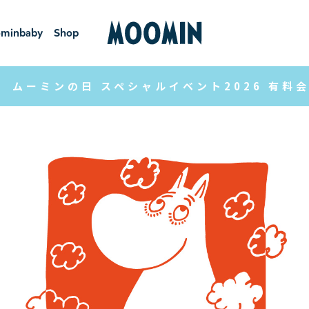
minbaby
Shop
ーミンベ
ショ
ビー
ップ