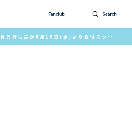
Fanclub
Search
ファンクラブ
検索
ムーミンの日 スペシャルイベント2026 有料会員先行抽選が6月10日(水)より受付スタート！【ムーミン公式ファンクラブ】