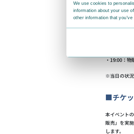
・13:00：
We use cookies to personalis
ます。
information about your use of
・13:00：
other information that you’ve
・14:00：
・15:00：開
・17:30：終
・17:30：
・19:00：
※当日の状況
■チケッ
本イベントの
販売」を実施
します。