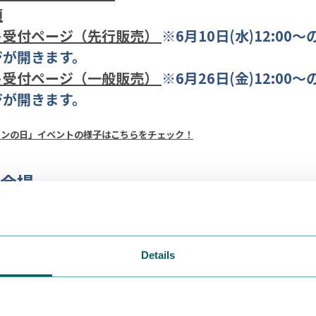
項
ト受付ページ（先行販売）
※6月10日(水)12:00
ジが開きます。
ト受付ページ（一般販売）
※6月26日(金)12:00
ジが開きます。
ーミンの日」イベントの様子はこちらをチェック！
会場
年8月9日（日）
ョーホール
Details
区虎ノ門2-9-16 日本消防会館
ジュール】