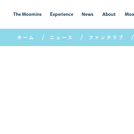
The Moomins
Experience
News
About
Moo
ムーミンの
ムーミンの世
ニュ
ムーミン
ム
世界
界を楽しむ
ース
について
ホーム
ニュース
ファンクラブ