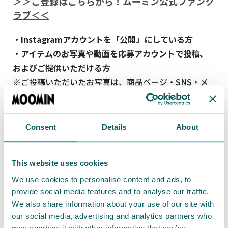
＞＞ご登録はこちらから！ムーミン公式ファンク
ラブ＜＜
・Instagramアカウントを「公開」にしている方
・アイテムのお写真や動画を応募アカウントで投稿、
およびご提供いただける方
※ご投稿いただいたお写真は、商品ページ・SNS・メ
ールマガジンなどでご紹介させていただく場合がござ
います。また、公式Instagramアカウントでリポストや
シェアをさせていただく可能性もございます。あらかじ
Consent
Details
About
めご了承ください。
■応募方法
This website uses cookies
We use cookies to personalise content and ads, to
①Instagramにてムーミン公式ファンクラブ「
＠
provide social media features and to analyse our traffic.
moominfanclub_japan
」ナリン公式アカウント
We also share information about your use of our site with
our social media, advertising and analytics partners who
「
@nahrin_japan
」をフォロー