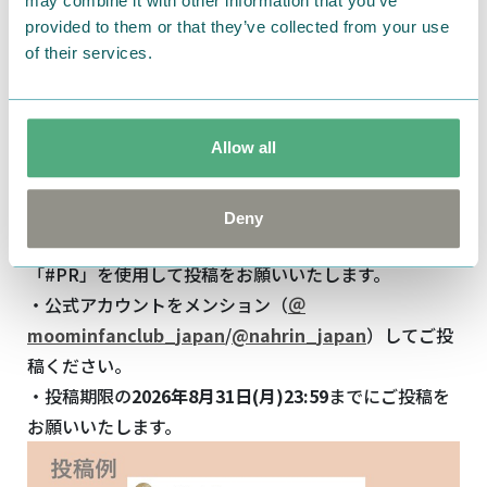
may combine it with other information that you’ve
②下記応募フォームより必要事項を入力
provided to them or that they’ve collected from your use
of their services.
＞＞応募はこちらから＜＜
③指定ハッシュタグをつけて、受け取ったアイテムを
Allow all
Instagramに投稿
【投稿ルール】
Deny
・指定ハッシュタグ「#ムーミン体験モニター」
「#PR」を使用して投稿をお願いいたします。
・公式アカウントをメンション（
＠
moominfanclub_japan
/
@nahrin_japan
）してご投
稿ください。
・投稿期限の
2026年8月
31
日
(
月
)23:59
までにご投稿を
お願いいたします。