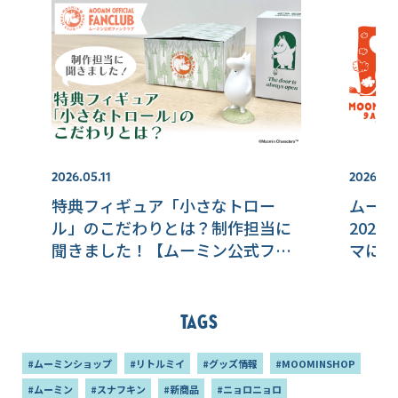
2026.05.11
2026.06
特典フィギュア「小さなトロー
ムーミ
ル」のこだわりとは？制作担当に
202
聞きました！【ムーミン公式ファ
マに開
ンクラブ】
ムーミ
Tags
#ムーミンショップ
#リトルミイ
#グッズ情報
#MOOMINSHOP
#ムーミン
#スナフキン
#新商品
#ニョロニョロ