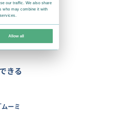
se our traffic. We also share
ers who may combine it with
 services.
Allow all
できる
「ムーミ