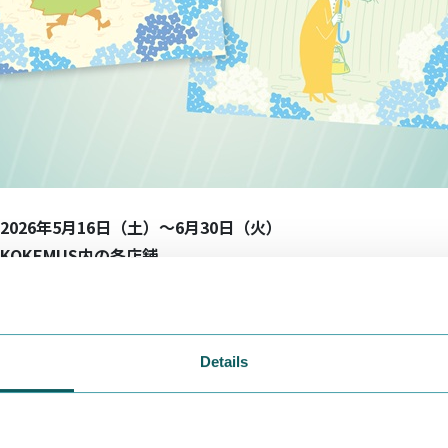
2026年
5
月
16
日（土）
～6月30日（火）
KOKEMUS内の各店舗
の売店：1会計1,000円（税込）以上ご購入で1枚
谷の食堂：お食事された方全員
リー カフェ：お食事された方全員
Details
気予報が雨予報の場合、実施となります。詳細はスタッフまで
、開催期間を変更する可能性がございます。