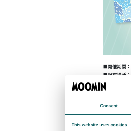
■開催期間：
■配布場所：
●ムーミン谷
●ムーミン
●ライブラ
Consent
※当日の天
ください。
※予告なく
This website uses cookies