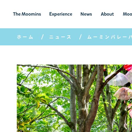
The Moomins
Experience
News
About
Moo
ムーミンの
ムーミンの世
ニュ
ムーミン
ム
世界
界を楽しむ
ース
について
ホーム
ニュース
ムーミンバレー