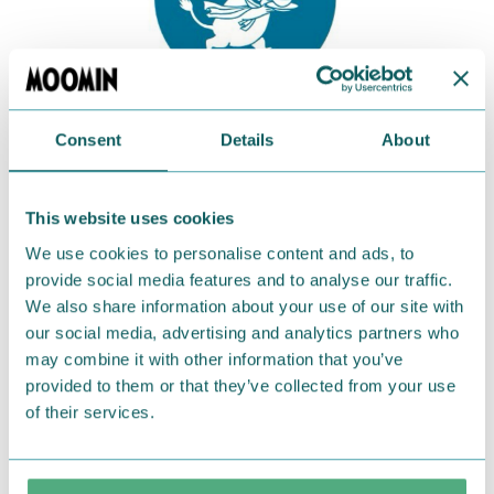
Consent
Details
About
This website uses cookies
ムーミンカフェ軽井沢
We use cookies to personalise content and ads, to
provide social media features and to analyse our traffic.
電話 0267-31-5450
We also share information about your use of our site with
our social media, advertising and analytics partners who
住所 長野県北佐久郡軽井沢町軽井沢
may combine it with other information that you’ve
provided to them or that they’ve collected from your use
所在施設 軽井沢プリンスショッピングプラザ
of their services.
W01・02区画
アクセス 軽井沢駅【出口１】 徒歩10分