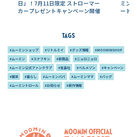
日」！7月11日限定 ストローマー
ミンジ
カープレゼントキャンペーン開催
ート！
Tags
#ムーミンショップ
#リトルミイ
#グッズ情報
#MOOMINSHOP
#ムーミン
#スナフキン
#新商品
#ニョロニョロ
#ムーミン公式ファンクラブ
#宝島社
#ベルメゾン
#キャンペーン
#雑貨
#暮らし
#ムーミンパパ
#ムーミンママ
#バッグ
#ムーミントロール
#お知らせ
#新作情報