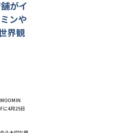
店舗がイ
ーミンや
世界観
MOOMIN
2F
に
4
月
25
日
合う大切な場