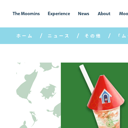
The Moomins
Experience
News
About
Moo
ムーミンの
ムーミンの世
ニュ
ムーミン
ム
世界
界を楽しむ
ース
について
ホーム
ニュース
その他