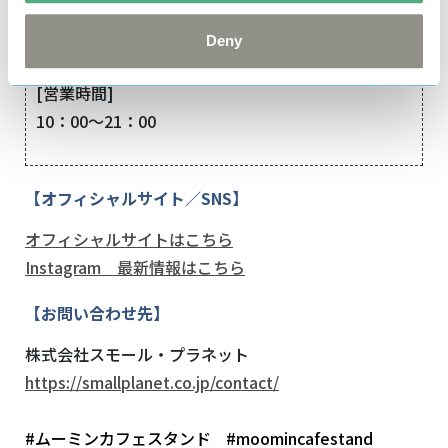
阪急三番街 南館地下2階
Deny
〒530-0012 大阪府大阪市北区芝田1-1-3
[営業時間]
10：00～21：00
【オフィシャルサイト／SNS】
オフィシャルサイトはこちら
Instagram 最新情報はこちら
【お問い合わせ先】
株式会社スモール・プラネット
https://smallplanet.co.jp/contact/
#ムーミンカフェスタンド
#moomincafestand