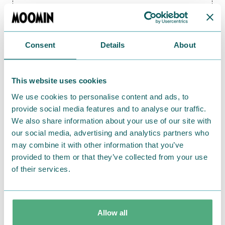
【MOOMIN CAFE STAND（ムーミンカフェス
タンド） ストア情報】
Consent
Details
About
■越谷レイクタウン
This website uses cookies
[住所]
We use cookies to personalise content and ads, to
イオンレイクタウンmori 2階
provide social media features and to analyse our traffic.
〒343-0828 埼玉県越谷市レイクタウン3丁目1番地1
We also share information about your use of our site with
our social media, advertising and analytics partners who
[営業時間]
may combine it with other information that you’ve
10：00～21：00
provided to them or that they’ve collected from your use
of their services.
■大阪梅田
Allow all
[住所]