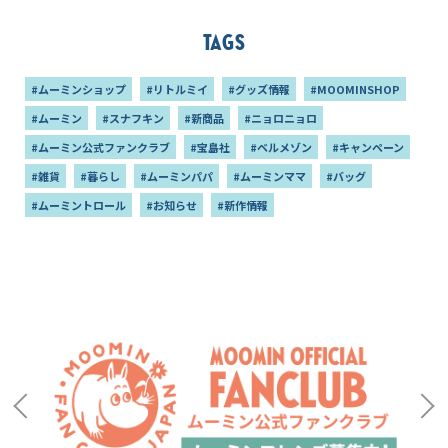
Tags
#ムーミンショップ
#リトルミイ
#グッズ情報
#MOOMINSHOP
#ムーミン
#スナフキン
#新商品
#ニョロニョロ
#ムーミン公式ファンクラブ
#宝島社
#ベルメゾン
#キャンペーン
#雑貨
#暮らし
#ムーミンパパ
#ムーミンママ
#バッグ
#ムーミントロール
#お知らせ
#新作情報