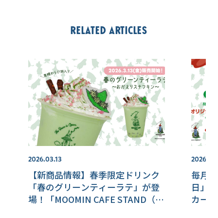
Related articles
2026.03.13
2026.07
【新商品情報】春季限定ドリンク
毎月1
「春のグリーンティーラテ」が登
日」！
場！「MOOMIN CAFE STAND（ム
カープ
ーミンカフェ スタンド）」