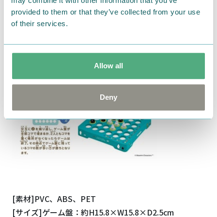
may combine it with other information that you’ve
provided to them or that they’ve collected from your use
of their services.
Allow all
Deny
[素材]PVC、ABS、PET
[サイズ]ゲーム盤：約H15.8×W15.8×D2.5cm