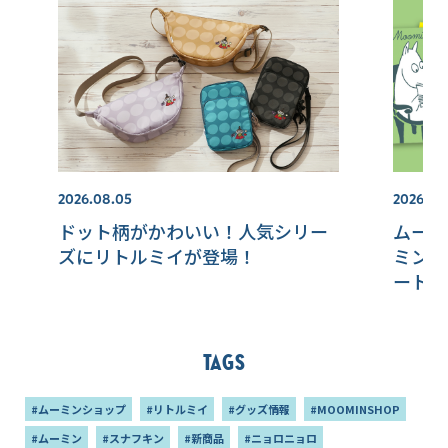
2026.08.05
2026.08
ドット柄がかわいい！人気シリー
ムーミ
ズにリトルミイが登場！
ミンジ
ート！
Tags
#ムーミンショップ
#リトルミイ
#グッズ情報
#MOOMINSHOP
#ムーミン
#スナフキン
#新商品
#ニョロニョロ