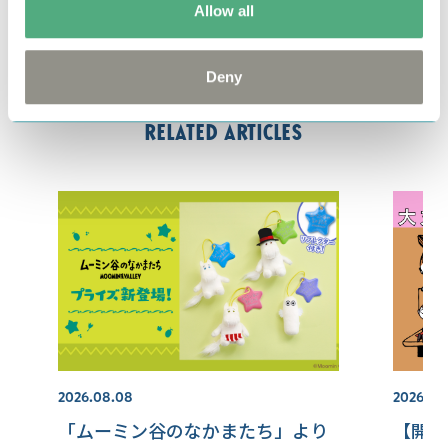
by
フェリシモ
Allow all
#ムーミン
#セーター
#ご先祖さま
Deny
Related articles
2026.08.08
2026.07.
「ムーミン谷のなかまたち」より
【開催