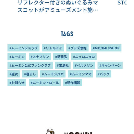
リフレクター付きのぬいぐるみマ
STO
スコットがアミューズメント施設
に登場！
Tags
#ムーミンショップ
#リトルミイ
#グッズ情報
#MOOMINSHOP
#ムーミン
#スナフキン
#新商品
#ニョロニョロ
#ムーミン公式ファンクラブ
#宝島社
#ベルメゾン
#キャンペーン
#雑貨
#暮らし
#ムーミンパパ
#ムーミンママ
#バッグ
#お知らせ
#ムーミントロール
#新作情報