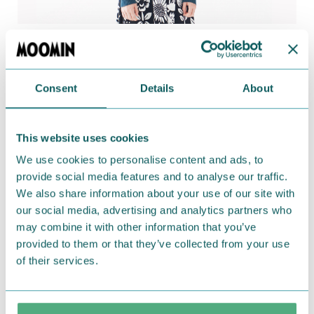
ストンとストレート気味のシルエットで、
ちょっとくすんだブルーが着こなしのポイントに。
Consent
Details
About
首まわりがほどよく開いているので、
シャツやタートルなどとの重ね着にもぴったり。
通信販売の
フェリシモのウェブサイト
で販売中いたし
This website uses cookies
ます。
We use cookies to personalise content and ads, to
provide social media features and to analyse our traffic.
■商品名：ちょっとめずらしいかも？ ご先祖さまニ
We also share information about your use of our site with
ットトップス
our social media, advertising and analytics partners who
■価格（税抜）：4,900円
may combine it with other information that you’ve
■サイズ：S・M・L・LL・3L
provided to them or that they’ve collected from your use
of their services.
■発売日：2016年11月（2017年2月末までの販売予
定）