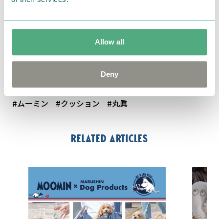
■価格（税抜）：\3,500
■サイズ：約H50×W36×厚み5cm(ムーミン、リトル
ミイ、スナフキン)／約35×36cm(ご先祖さま)
Allow all
■発売日：発売済み
Deny
by 丸眞
#ムーミン
#クッション
#丸眞
Related articles