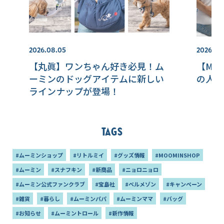
2026.08.05
2026.07.
【丸眞】ワンちゃん好き必見！ム
【MOO
ーミンのドッグアイテムに新しい
の人気
ラインナップが登場！
Tags
#ムーミンショップ
#リトルミイ
#グッズ情報
#MOOMINSHOP
#ムーミン
#スナフキン
#新商品
#ニョロニョロ
#ムーミン公式ファンクラブ
#宝島社
#ベルメゾン
#キャンペーン
#雑貨
#暮らし
#ムーミンパパ
#ムーミンママ
#バッグ
#お知らせ
#ムーミントロール
#新作情報