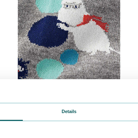
たランダムなドットがかわいいタイツ。
雪遊びをしているムーミンたちが！
Details