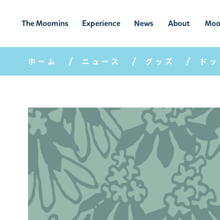
The Moomins
Experience
News
About
Moo
ムーミンの
ムーミンの世
ニュ
ムーミン
ム
世界
界を楽しむ
ース
について
ホーム
ニュース
グッズ
ドッ