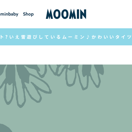
minbaby
Shop
ーミンベ
ショ
ビー
ップ
ト?いえ雪遊びしているムーミン♪かわいいタイ