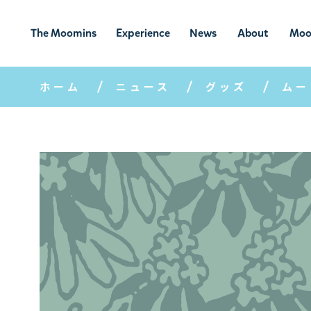
The Moomins
Experience
News
About
Moo
ムーミンの
ムーミンの世
ニュ
ムーミン
ム
世界
界を楽しむ
ース
について
ホーム
ニュース
グッズ
ムー