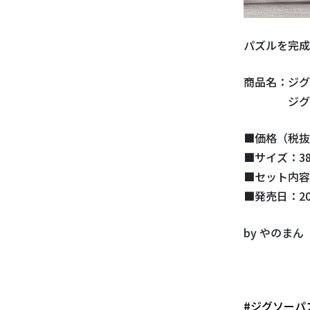
パズルを完成
商品名：ジグ
ジグソーパズ
■価格（税抜）
■サイズ：38
■セット内容
■発売日：20
by やのまん
#ジグソーパ