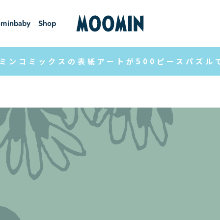
minbaby
Shop
ーミンベ
ショ
ビー
ップ
ミンコミックスの表紙アートが500ピースパズル