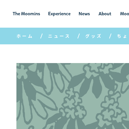
The Moomins
Experience
News
About
Moo
ムーミンの
ムーミンの世
ニュ
ムーミン
ム
世界
界を楽しむ
ース
について
ホーム
ニュース
グッズ
ちょ