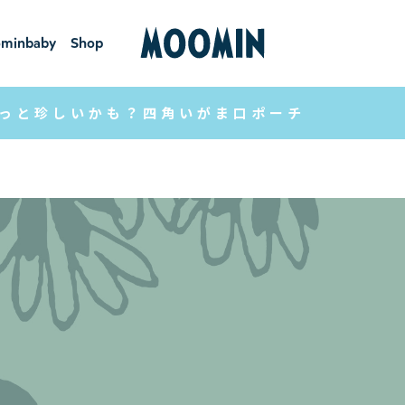
minbaby
Shop
ーミンベ
ショ
ビー
ップ
っと珍しいかも？四角いがま口ポーチ