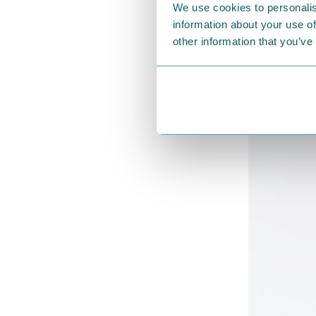
We use cookies to personalis
information about your use of
other information that you’ve
大きすぎず小
文房具を入れ