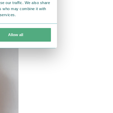
se our traffic. We also share
ers who may combine it with
 services.
、ペンなどの
Allow all