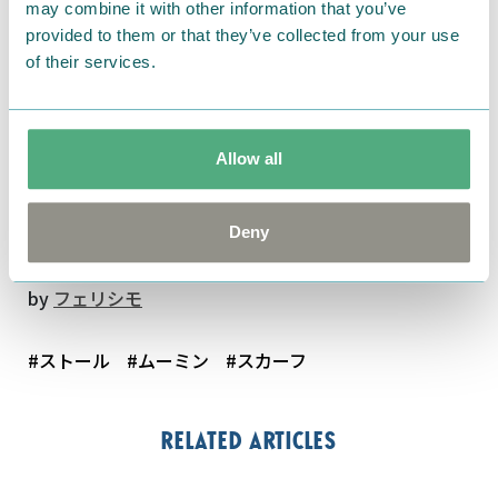
通信販売の
フェリシモのウェブサイト
で好評発売中で
may combine it with other information that you’ve
す。
provided to them or that they’ve collected from your use
of their services.
■商品名：ムーミンと仲間たち かくれんぼリーフ柄
の大判ストール
■価格（税抜）：1枚 3,600円
Allow all
■サイズ：縦約135cm、横約135cm（フリンジ部分含
む）
Deny
■発売日：現在発売中
by
フェリシモ
#ストール
#ムーミン
#スカーフ
Related articles