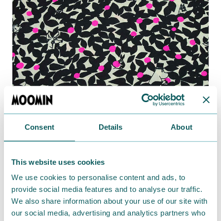
Consent
Details
About
誰が隠れているか見つけられるかな～？
This website uses cookies
木の実のピンクがピリっとアクセントになってますね。
We use cookies to personalise content and ads, to
provide social media features and to analyse our traffic.
★購入ページはこちら。
We also share information about your use of our site with
our social media, advertising and analytics partners who