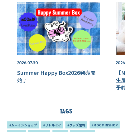
2026.07.30
2026.08
Summer Happy Box2026発売開
【MOO
始♪
生産「
予約開
ルイベ
お届け
Tags
#ムーミンショップ
#リトルミイ
#グッズ情報
#MOOMINSHOP