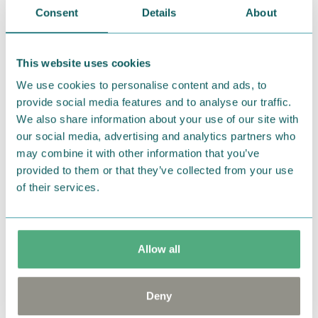
Consent
Details
About
This website uses cookies
■商品名：ムーミンポケットオーガナイザー リトル
We use cookies to personalise content and ads, to
ミイ レッド
provide social media features and to analyse our traffic.
■価格（税抜）：1500円
We also share information about your use of our site with
■発売日：2017年11月発売予定
our social media, advertising and analytics partners who
may combine it with other information that you’ve
by
セントレディス
provided to them or that they’ve collected from your use
of their services.
#ムーミン
#リトルミイ
#ポケットオーガナイザー
Allow all
Related articles
Deny