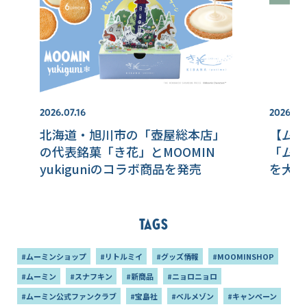
2026.07.16
2026.07.
北海道・旭川市の「壺屋総本店」
【ムー
の代表銘菓「き花」とMOOMIN
「ムー
yukiguniのコラボ商品を発売
を大発
を開催
Tags
#ムーミンショップ
#リトルミイ
#グッズ情報
#MOOMINSHOP
#ムーミン
#スナフキン
#新商品
#ニョロニョロ
#ムーミン公式ファンクラブ
#宝島社
#ベルメゾン
#キャンペーン