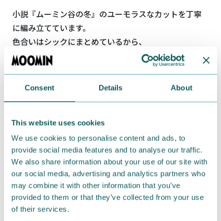
小説『ムーミン谷の冬』のユーモラスなカットを丁寧
に編み立てています。
色合いはシックにまとめているから、
オトナのカジュアルスタイルにぴったり。ムーミンと
リトルミイ２パターンあります。
Consent
Details
About
クシュン！とくしゃみをしている
★〈ムーミン〉購入
ページはこちら。
なんだか真剣な顔つきの
★〈リトルミイ〉購入ページ
This website uses cookies
はこちら。
We use cookies to personalise content and ads, to
provide social media features and to analyse our traffic.
通信販売のフェリシモのウェブサイト
で好評発売中で
We also share information about your use of our site with
す。
our social media, advertising and analytics partners who
may combine it with other information that you’ve
■商品名：Moomin ニットトップス 〈ムーミン〉
provided to them or that they’ve collected from your use
〈リトルミイ〉
of their services.