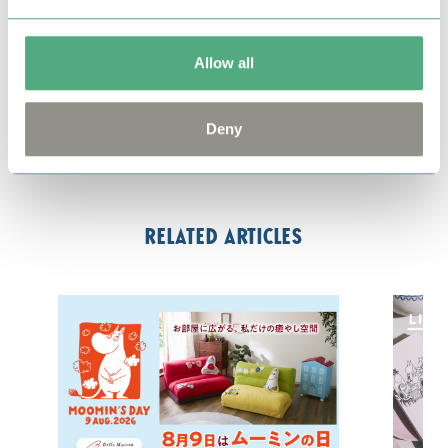
■価格（税抜）：各1枚 4,400円
■サイズ：Ｓ・M・L・LL・3L
■発売日：現在発売中
Allow all
by
フェリシモ
Deny
#ムーミン
#リトルミイ
#トップス
Related articles