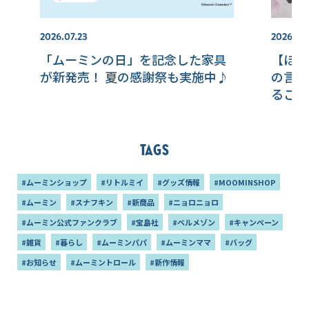
2026.07.23
2026.08
「ムーミンの日」を記念した家具
【ほぼ
が新発売！ 夏の感謝祭も実施中♪
の言葉
るごと
場
Tags
#ムーミンショップ
#リトルミイ
#グッズ情報
#MOOMINSHOP
#ムーミン
#スナフキン
#新商品
#ニョロニョロ
#ムーミン公式ファンクラブ
#宝島社
#ベルメゾン
#キャンペーン
#雑貨
#暮らし
#ムーミンパパ
#ムーミンママ
#バッグ
#お知らせ
#ムーミントロール
#新作情報