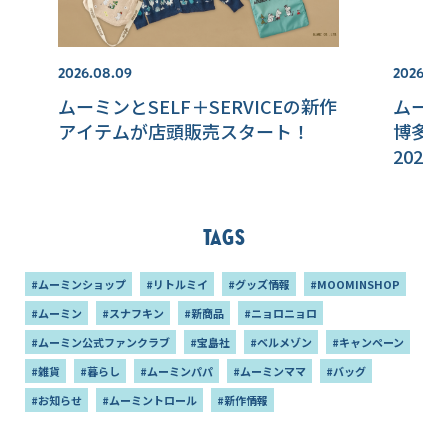
2026.08.09
2026.08
ムーミンとSELF＋SERVICEの新作
ムーミ
アイテムが店頭販売スタート！
博多「
202
Tags
#ムーミンショップ
#リトルミイ
#グッズ情報
#MOOMINSHOP
#ムーミン
#スナフキン
#新商品
#ニョロニョロ
#ムーミン公式ファンクラブ
#宝島社
#ベルメゾン
#キャンペーン
#雑貨
#暮らし
#ムーミンパパ
#ムーミンママ
#バッグ
#お知らせ
#ムーミントロール
#新作情報