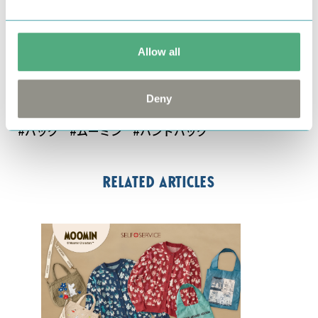
■サイズ：縦約30ｃｍ、横約37ｃｍ、まち幅約5ｃｍ
（底部）
Allow all
■発売日：現在発売中
by
フェリシモ
Deny
#バッグ
#ムーミン
#ハンドバッグ
Related articles