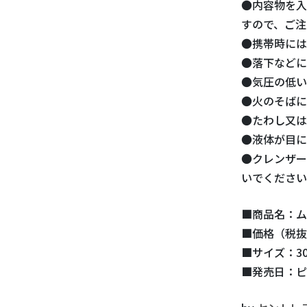
●内容物を入
すので、ご注
●携帯時には
●落下などに
●気圧の低い
●火のそばに
●たわし又は
●液体が目に
●クレンザー
いでください
■商品名：ム
■価格（税抜
■サイズ：30
■発売日：ピ