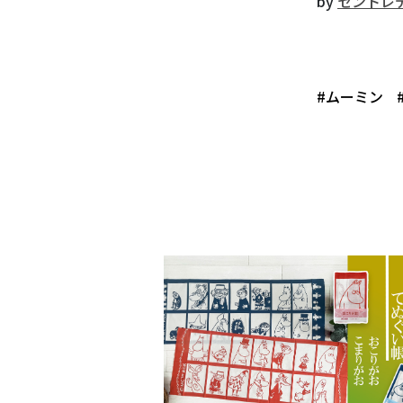
by
セントレ
#ムーミン