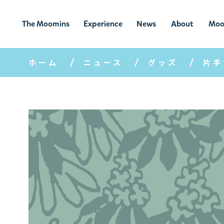
The Moomins
Experience
News
About
Moo
ムーミンの
ムーミンの世
ニュ
ムーミン
ム
世界
界を楽しむ
ース
について
ホーム
ニュース
グッズ
片手