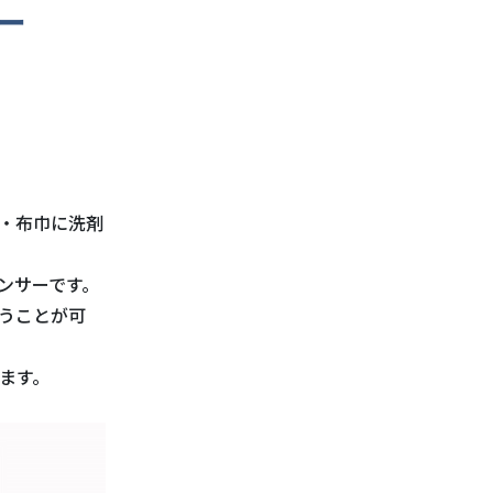
ー
ジ・布巾に洗剤
ンサーです。
うことが可
ます。