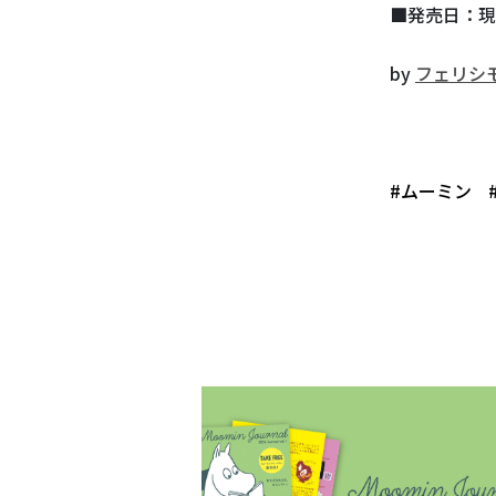
■発売日：現
by
フェリシ
#ムーミン