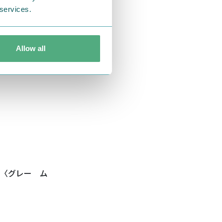
 services.
Allow all
すね。
〈グレー ム