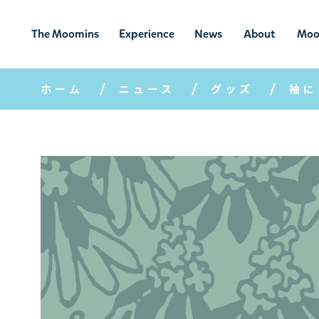
The Moomins
Experience
News
About
Moo
ムーミンの
ムーミンの世
ニュ
ムーミン
ム
世界
界を楽しむ
ース
について
ホーム
ニュース
グッズ
袖に