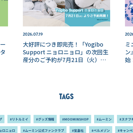
2026.07.19
202
ー
大好評につき即完売！「Yogibo
ミ
タ
Support ニョロニョロ」の次回生
ン
産分のご予約が7月21日（火）
始
0:00よりスタート！【MOOMIN
SHOP 楽天市場店】
Tags
プ
#リトルミイ
#グッズ情報
#MOOMINSHOP
#ムーミン
#スナフ
ョロニョロ
#ムーミン公式ファンクラブ
#宝島社
#ベルメゾン
#キャンペ