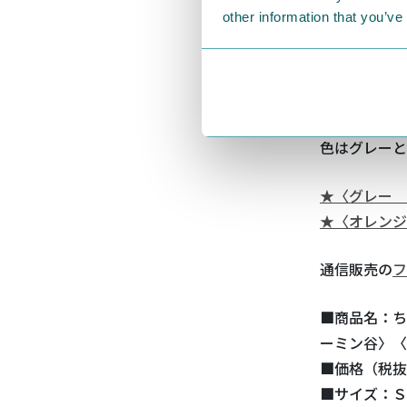
other information that you’ve
袖口の刺しゅ
ひと続きでス
色はグレーと
★〈グレー 
★〈オレンジ
通信販売の
フ
■商品名：ち
ーミン谷〉〈
■価格（税抜）
■サイズ：Ｓ