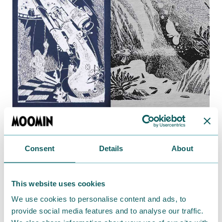
小説版『ムーミン谷の彗星』の挿絵をプリントしてい
ます。
Consent
Details
About
巨大な望遠鏡で星空を眺める〈天体観測〉と、ムーミ
ンが得意の泳ぎを披露する〈水遊び〉。
This website uses cookies
コミックスとはまた違う繊細なタッチがいいね。
We use cookies to personalise content and ads, to
provide social media features and to analyse our traffic.
★ネイビーがシックな〈天体観測〉購入ページはこち