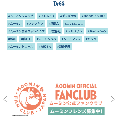
Tags
#ムーミンショップ
#リトルミイ
#グッズ情報
#MOOMINSHOP
#ムーミン
#スナフキン
#新商品
#ニョロニョロ
#ムーミン公式ファンクラブ
#宝島社
#ベルメゾン
#キャンペーン
#雑貨
#暮らし
#ムーミンパパ
#ムーミンママ
#バッグ
#ムーミントロール
#お知らせ
#新作情報