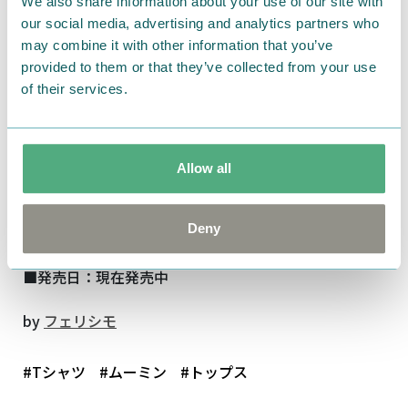
We also share information about your use of our site with
ら。
our social media, advertising and analytics partners who
★ライトグレーが涼やかな〈水遊び〉購入ページはこ
may combine it with other information that you’ve
ちら
provided to them or that they’ve collected from your use
of their services.
通信販売の
フェリシモのウェブサイト
で好評発売中で
す。
Allow all
■商品名：ムーミンと仲間たち 吸水速乾のうしろボ
ーダーTシャツ
■価格（税抜）：各1枚 3,500円
Deny
■サイズ：Ｓ・M・L・LL・3L
■発売日：現在発売中
by
フェリシモ
#Tシャツ
#ムーミン
#トップス