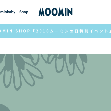
minbaby
Shop
ーミンベ
ショ
ビー
ップ
OMIN SHOP「2018ムーミンの日特別イベン