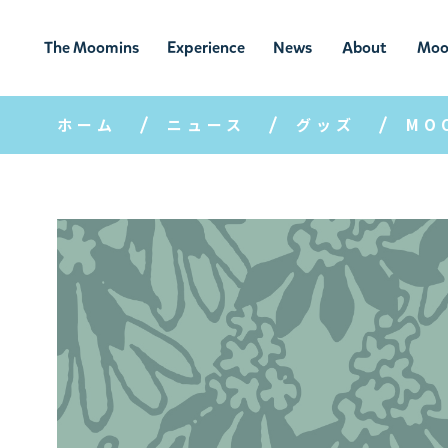
The Moomins
Experience
News
About
Moo
ムーミンの
ムーミンの世
ニュ
ムーミン
ム
世界
界を楽しむ
ース
について
ホーム
ニュース
グッズ
MO