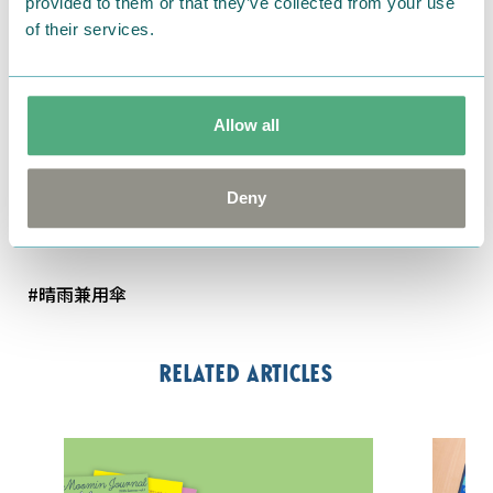
1本あると便利です♪
provided to them or that they’ve collected from your use
of their services.
■商品名：MOOMIN 晴雨兼用プリントパラソル
■価格（税抜）：3,000円
■サイズ：長傘／50㎝手開き式、折畳傘／50㎝手開き
Allow all
式
■発売日：2019年2月
Deny
by
小川
（
オンラインショップ
）
#晴雨兼用傘
Related articles