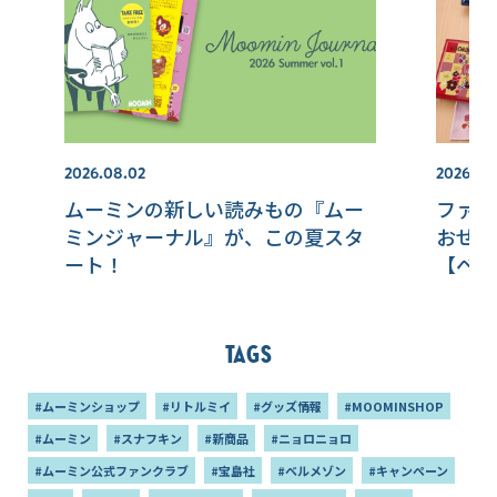
2026.08.02
2026.07
ムーミンの新しい読みもの『ムー
ファン
ミンジャーナル』が、この夏スタ
おせち
ート！
【ベル
Tags
#ムーミンショップ
#リトルミイ
#グッズ情報
#MOOMINSHOP
#ムーミン
#スナフキン
#新商品
#ニョロニョロ
#ムーミン公式ファンクラブ
#宝島社
#ベルメゾン
#キャンペーン