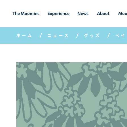
The Moomins
Experience
News
About
Moo
ムーミンの
ムーミンの世
ニュ
ムーミン
ム
世界
界を楽しむ
ース
について
ホーム
ニュース
グッズ
ペイ