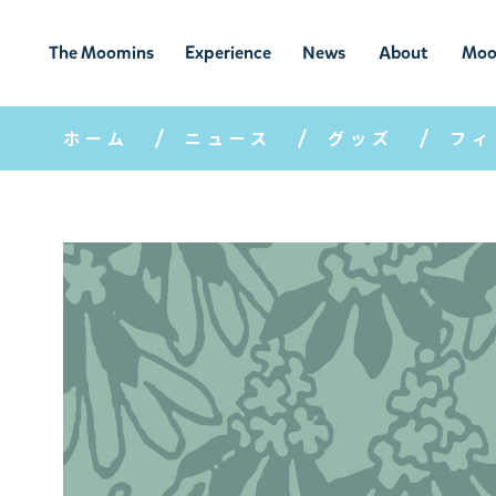
The Moomins
Experience
News
About
Moo
ムーミンの
ムーミンの世
ニュ
ムーミン
ム
世界
界を楽しむ
ース
について
ホーム
ニュース
グッズ
フィ