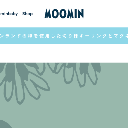
minbaby
Shop
ーミンベ
ショ
ビー
ップ
ンランドの樺を使用した切り株キーリングとマグ