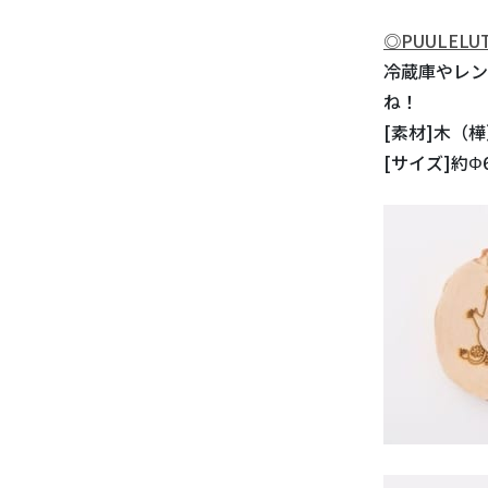
◎PUULEL
冷蔵庫やレン
ね！
[素材]木（
[サイズ]約Φ