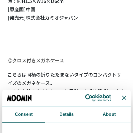
時：約H1.5×W16×D6cm
[原産国]中国
[発売元]株式会社カミオジャパン
◎クロス付きメガネケース
こちらは同柄の折りたたまないタイプのコンパクトサ
イズのメガネケース。
こちらも持ち歩きにとっても便利で内部は起毛加工した
柔らかな生地でデリケートなメガネも安心です。
自分に合ったメガネケースを選んでくださいね！
Consent
Details
About