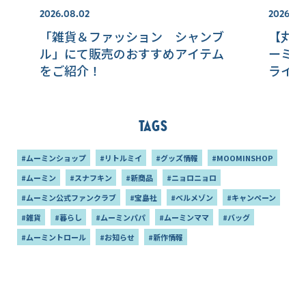
2026.08.02
2026.08
「雑貨＆ファッション シャンブ
【丸眞
ル」にて販売のおすすめアイテム
ーミン
をご紹介！
ライン
Tags
#ムーミンショップ
#リトルミイ
#グッズ情報
#MOOMINSHOP
#ムーミン
#スナフキン
#新商品
#ニョロニョロ
#ムーミン公式ファンクラブ
#宝島社
#ベルメゾン
#キャンペーン
#雑貨
#暮らし
#ムーミンパパ
#ムーミンママ
#バッグ
#ムーミントロール
#お知らせ
#新作情報