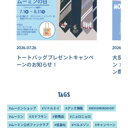
2026.07.26
2026.07.
トートバッグプレゼントキャンペ
大反響
ーンのお知らせ！
ン ×
ン商品
Tags
#ムーミンショップ
#リトルミイ
#グッズ情報
#MOOMINSHOP
#ムーミン
#スナフキン
#新商品
#ニョロニョロ
#ムーミン公式ファンクラブ
#宝島社
#ベルメゾン
#キャンペーン