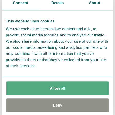
Consent
Details
About
This website uses cookies
We use cookies to personalise content and ads, to
provide social media features and to analyse our traffic.
We also share information about your use of our site with
our social media, advertising and analytics partners who
may combine it with other information that you’ve
provided to them or that they’ve collected from your use
of their services.
■商品名：MOOMIN スナフキン 旅人のリュックサ
Allow all
ック
■価格（税抜）：24,800円
Deny
■サイズ：バッグ タテ44×ヨコ29×マチ16cm