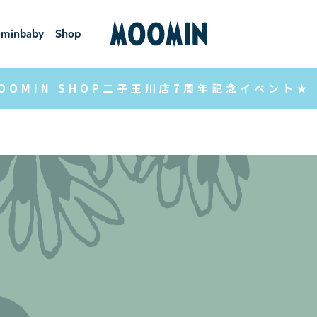
minbaby
Shop
ーミンベ
ショ
ビー
ップ
OOMIN SHOP二子玉川店7周年記念イベント★