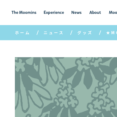
The Moomins
Experience
News
About
Moo
ムーミンの
ムーミンの世
ニュ
ムーミン
ム
世界
界を楽しむ
ース
について
ホーム
ニュース
グッズ
★M