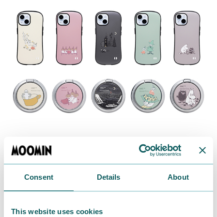
iPhoneケースは安心のiFaceの耐衝撃性で傷や衝撃から
iPhoneを保護。
Finger Ring Holderは落下を防止はもちろんスタンド
Consent
Details
About
にも変身します。
※ iPhoneケース対応機種：iPhone 15、iPhone SE
This website uses cookies