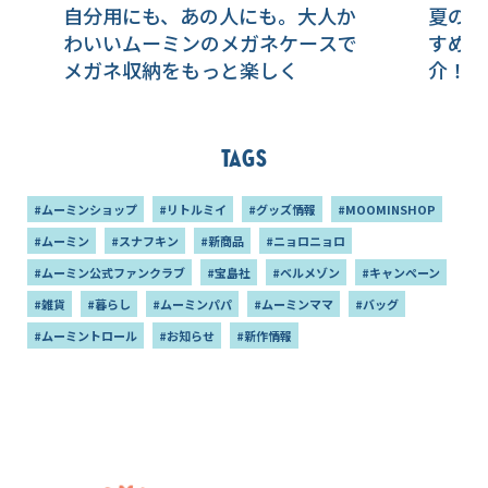
自分用にも、あの人にも。大人か
夏のド
わいいムーミンのメガネケースで
すめの
メガネ収納をもっと楽しく
介！！
Tags
#ムーミンショップ
#リトルミイ
#グッズ情報
#MOOMINSHOP
#ムーミン
#スナフキン
#新商品
#ニョロニョロ
#ムーミン公式ファンクラブ
#宝島社
#ベルメゾン
#キャンペーン
#雑貨
#暮らし
#ムーミンパパ
#ムーミンママ
#バッグ
#ムーミントロール
#お知らせ
#新作情報