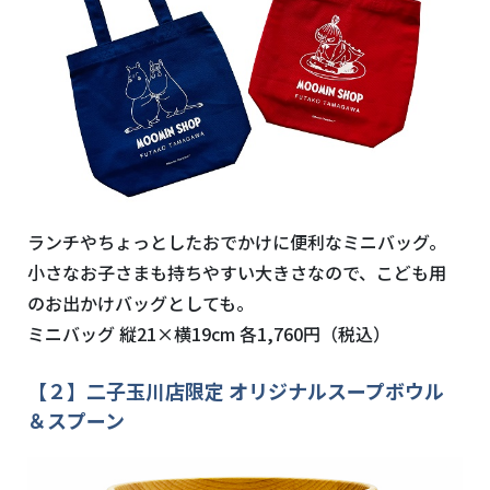
ランチやちょっとしたおでかけに便利なミニバッグ。
小さなお子さまも持ちやすい大きさなので、こども用
のお出かけバッグとしても。
ミニバッグ 縦
21×
横
19cm
各
1,760
円（税込）
【２】二子玉川店限定 オリジナルスープボウル
＆スプーン