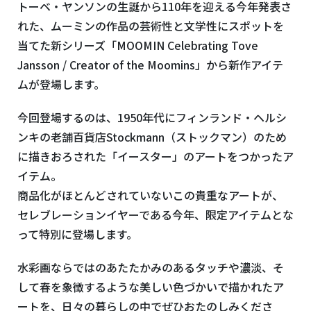
トーベ・ヤンソンの生誕から
110
年を迎える今年発表さ
れた、ムーミンの作品の芸術性と文学性にスポットを
当てた新シリーズ「
MOOMIN Celebrating Tove
Jansson / Creator of the Moomins
」から新作アイテ
ムが登場します。
今回登場するのは、
1950
年代にフィンランド・ヘルシ
ンキの老舗百貨店
Stockmann
（ストックマン）のため
に描きおろされた「イースター」のアートをつかったア
イテム。
商品化がほとんどされていないこの貴重なアートが、
セレブレーションイヤーである今年、限定アイテムとな
って特別に登場します。
水彩画ならではのあたたかみのあるタッチや濃淡、そ
して春を象徴するような美しい色づかいで描かれたア
ートを、日々の暮らしの中でぜひおたのしみくださ