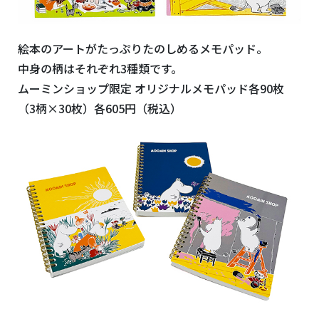
絵本のアートがたっぷりたのしめるメモパッド。
中身の柄はそれぞれ
3
種類です。
ムーミンショップ限定 オリジナルメモパッド各
90
枚
（
3
柄
×30
枚）各
605
円（税込）