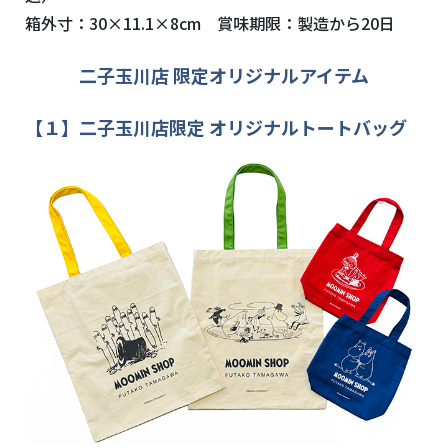
箱外寸：
30×11.1×8cm
賞味期限：製造から
20
日
二子玉川店 限定オリジナルアイテム
【１】二子玉川店限定 オリジナルトートバッグ