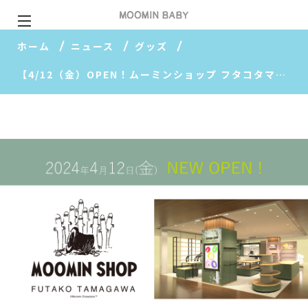
ホーム
ニュース
グッズ
【4/12（金）OPEN！ムーミンショップ フタコタマガワ 最新情報】先行販売品を大公開！限定品やノベルティの追加情報も