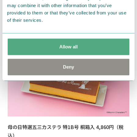
may combine it with other information that you’ve
母の日カステラ 特
S
号
1,620
円（税込）
provided to them or that they’ve collected from your use
箱外寸：
13.6×14.1×8.3cm
賞味期限：製造から
20
日
of their services.
Allow all
Deny
母の日特選五三カステラ 特
1B
号 桐箱入
4,860
円（税
込）