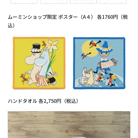
ムーミンショップ限定 ポスター（
A
４） 各
1760
円（税
込）
ハンドタオル 各
2,750
円（税込）