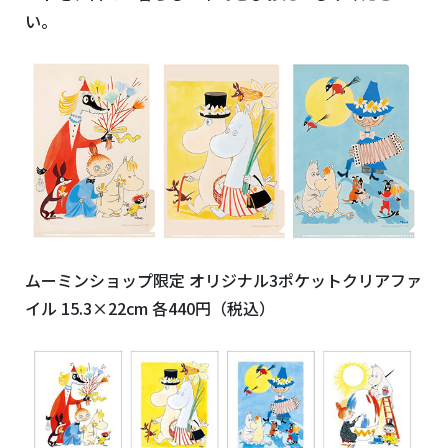
い。
ムーミンショップ限定 オリジナル
3
ポケットクリアファ
イル
15.3×22cm
各
440
円（税込）