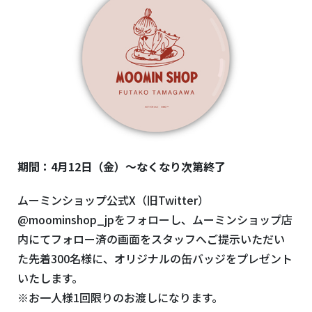
期間：
4
月
12
日（金）～なくなり次第終了
ムーミンショップ公式
X
（旧
Twitter
）
@moominshop_jp
をフォローし、ムーミンショップ店
内にてフォロー済の画面をスタッフへご提示いただい
た先着
300
名様に、オリジナルの缶バッジをプレゼント
いたします。
※お一人様
1
回限りのお渡しになります。