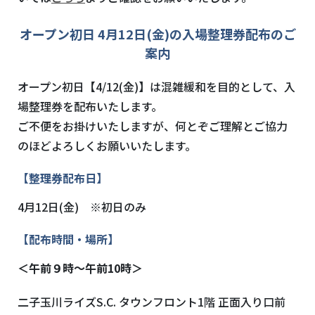
オープン初日
4
月
12
日
(
金
)
の入場整理券配布のご
案内
オープン初日【
4/12(
金
)
】は混雑緩和を目的として、入
場整理券を配布いたします。
ご不便をお掛けいたしますが、何とぞご理解とご協力
のほどよろしくお願いいたします。
【整理券配布日】
4月
12
日
(
金
)
※
初日のみ
【配布時間・場所】
＜午前９時～午前10時＞
二子玉川ライズ
S.C.
タウンフロント
1
階 正面入り口前