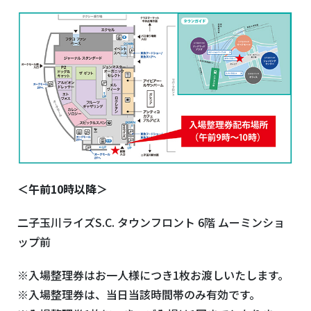
＜午前10時以降＞
二子玉川ライズ
S.C.
タウンフロント
6
階 ムーミンショ
ップ前
※入場整理券はお一人様につき
1
枚お渡しいたします。
※入場整理券は、当日当該時間帯のみ有効です。