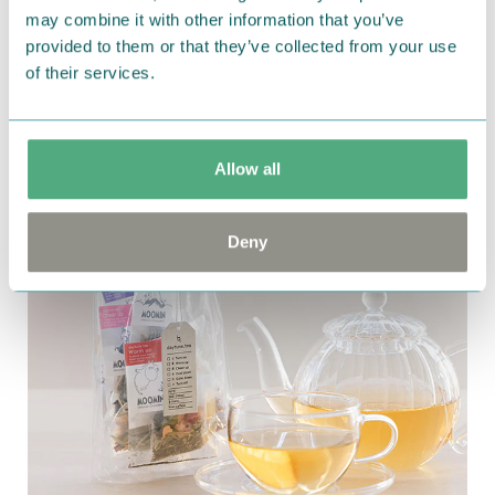
くいのもうれしいポイント。
may combine it with other information that you’ve
provided to them or that they’ve collected from your use
daytune.tea 7pcsセット
of their services.
Allow all
Deny